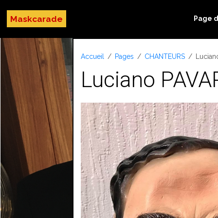
Maskcarade
Page d
Accueil
Pages
CHANTEURS
Lucian
Luciano PAVA