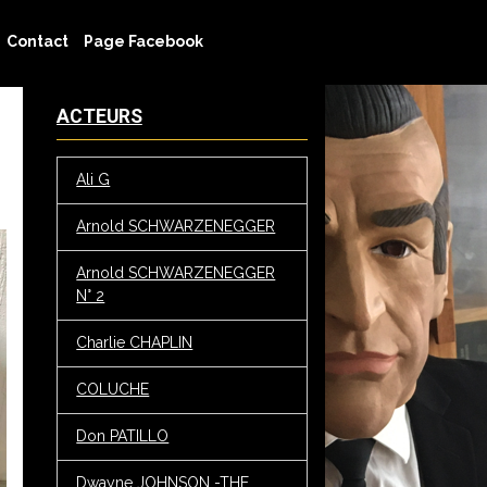
Contact
Page Facebook
ACTEURS
Ali G
Arnold SCHWARZENEGGER
Arnold SCHWARZENEGGER
N° 2
Charlie CHAPLIN
COLUCHE
Don PATILLO
Dwayne JOHNSON -THE