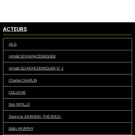
ACTEURS
Ali G
Arnold SCHWARZENEGGER
Arnold SCHWARZENEGGER N° 2
Charlie CHAPLIN
COLUCHE
Don PATILLO
Dwayne JOHNSON -THE ROCK-
Eddy MURPHY